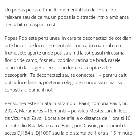
Un popas pe care îl meriti, momentul tau de liniste, de
relaxare sau de ce nu, un popas la distractie intr-o ambianta
deosebita cu aspect rustic.
Popas Pop
este pensiunea in care te deconectezi de cotidian
si te bucuri de lucrurile esentiale – un cadru natural cu o
frumusete aparte unde poti sa simti la tot pasul mireasma
florilor de camp, fosnetul codrilor, rasina de brad, razele
soarelui dar si gerul iernii – un loc ce asteapta sa fie
descoperit. Te deconectezi sau te conectezi! – pentru ca iti
poti aduce familia, prietenii, colegii de munca sau chiar sa
cunosti aici oameni noi.
Pensiunea este situata în Strambu –Baiut, comuna Baiut, nr.
232 A, Maramures – Romania – pe valea Mesteacan, in locul
zis Vizuina si Zavoi. Locatia se afla la o distanta de 1 ora si 10
minute din Baia Mare catre Baiut, prin Cavnic, pe drumul de
acces DJ184 si DJ109F sau la o distanta de 1 ora si 15 minute