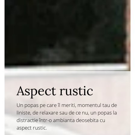
Ambianta
deosebita
Aspect rustic
Popas Pop
este pensiunea in care te
Un popas pe care îl meriti, momentul tau de
deconectezi de cotidian si te bucuri de
liniste, de relaxare sau de ce nu, un popas la
lucrurile esentiale – un cadru natural cu o
distractie într-o ambianta deosebita cu
frumusete aparte unde poti sa simti la tot
aspect rustic.
pasul mireasma florilor de camp, fosnetul