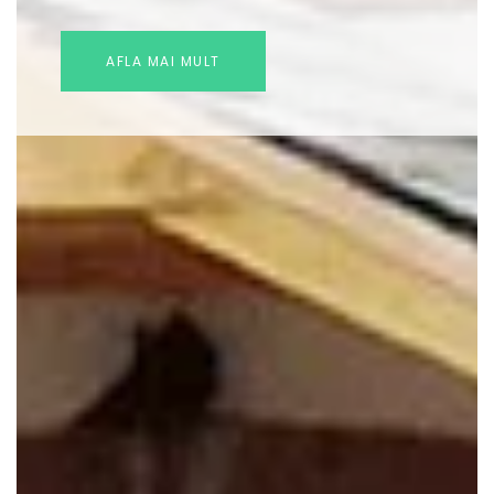
codrilor, rasina de brad, razele soarelui dar
si gerul iernii – un loc ce asteapta sa fie
descoperit.
AFLA MAI MULT
AFLA MAI MULT